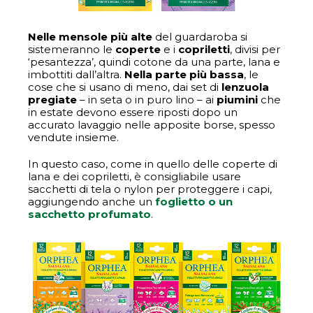
Nelle mensole più alte
del guardaroba si
sistemeranno le
coperte
e i
copriletti
, divisi per
‘pesantezza’, quindi cotone da una parte, lana e
imbottiti dall’altra.
Nella parte più bassa
, le
cose che si usano di meno, dai set di
lenzuola
pregiate
– in seta o in puro lino – ai
piumini
che
in estate devono essere riposti dopo un
accurato lavaggio nelle apposite borse, spesso
vendute insieme.
In questo caso, come in quello delle coperte di
lana e dei copriletti, è consigliabile usare
sacchetti di tela o nylon per proteggere i capi,
aggiungendo anche un
foglietto o un
sacchetto profumato
.