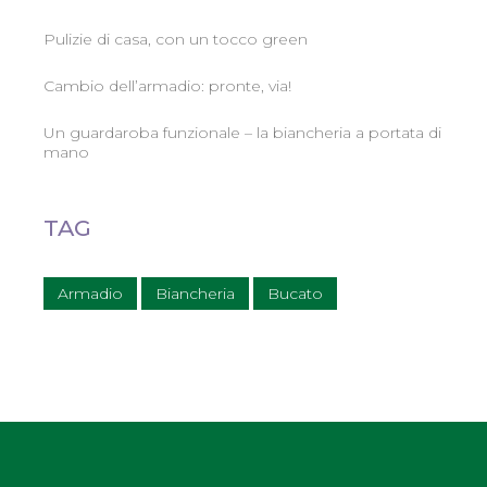
Pulizie di casa, con un tocco green
Cambio dell’armadio: pronte, via!
Un guardaroba funzionale – la biancheria a portata di
mano
TAG
Armadio
Biancheria
Bucato