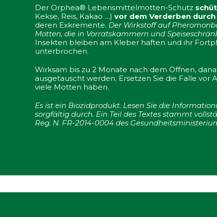
Der Orphea® Lebensmittelmotten-Schutz
schüt
Kekse, Reis, Kakao …)
vor dem Verderben durch
deren Exkremente.
Der Wirkstoff auf Pheromonba
Motten, die in Vorratskammern und Speiseschränke
Insekten bleiben am Kleber haften und ihr Fortp
unterbrochen.
Wirksam bis zu 2 Monate nach dem Öffnen, dana
ausgetauscht werden. Ersetzen Sie die Falle vor Abla
viele Motten haben.
Es ist ein Biozidprodukt. Lesen Sie die Informatio
sorgfältig durch. Ein Teil des Textes stammt volls
Reg. N. FR-2014-0004 des Gesundheitsministeriu