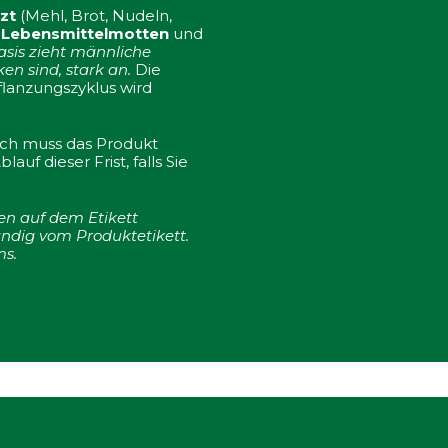
zt
(Mehl, Brot, Nudeln,
 Lebensmittelmotten
und
sis zieht männliche
n sind, stark an.
Die
flanzungszyklus wird
ch muss das Produkt
uf dieser Frist, falls Sie
nen auf dem Etikett
tändig vom Produktetikett.
ms.