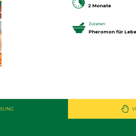
2 Monate
Zutaten:
Pheromon für Leb
IBUNG
V