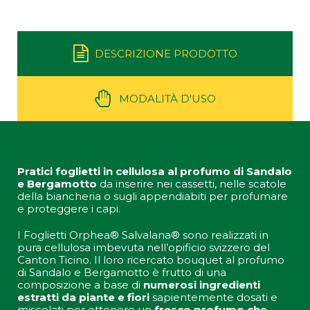
DESCRIZIONE PRODOTTO
MODALITÀ D'USO
Pratici foglietti in cellulosa al profumo di Sandalo
e Bergamotto
da inserire nei cassetti, nelle scatole
della biancheria o sugli appendiabiti per profumare
e proteggere i capi.
I Foglietti Orphea® Salvalana® sono realizzati in
pura cellulosa imbevuta nell’opificio svizzero del
Canton Ticino. Il loro ricercato bouquet al profumo
di Sandalo e Bergamotto è frutto di una
composizione a base di
numerosi ingredienti
estratti da piante e fiori
sapientemente dosati e
miscelati per ottenere un
fresco profumo che