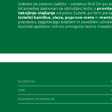
Izdelek za osebno zaščito – sredstvo Roll On po 
bil posebej zasnovan za občutljivo kožo; s
provit
takojšnje olajšanje
od pikov žuželk, pri tem pa la
izvlečki kamilice, sleza, poprove mete
in
mento
pripravku, zagotavljajo blažilen in osvežilen učinek
kovinski aplikator roll-on omogoča nežno masažo
FILOZOFIJA
STIKI
RAZISKAVE IN INOVACIJE