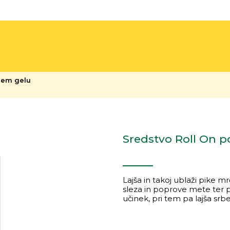
nem gelu
Sredstvo Roll On p
Lajša in takoj ublaži pike m
sleza in poprove mete ter p
učinek, pri tem pa lajša srbe