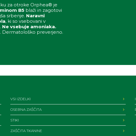
piku za otroke Orphea® je
aminom B5
blaži in zagotovi
jša srbenje.
Naravni
la
, ki so vsebovani v
.
Ne vsebuje amoniaka.
. Dermatološko preverjeno.
VSI IZDELKI
OSEBNA ZAŠČITA
STIKI
ZAŠČITA TKANINE