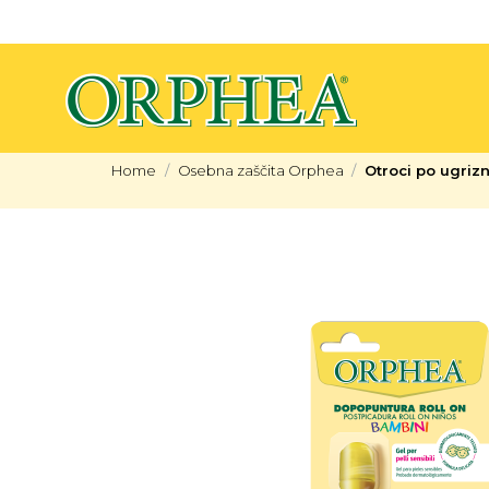
Home
Osebna zaščita Orphea
Otroci po ugriz