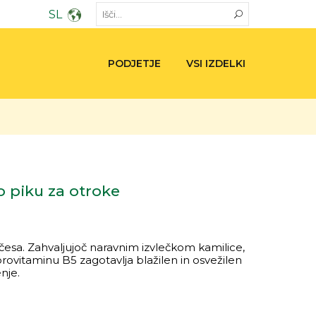
SL
PODJETJE
VSI IZDELKI
o piku za otroke
rčesa. Zahvaljujoč naravnim izvlečkom kamilice,
rovitaminu B5 zagotavlja blažilen in osvežilen
nje.