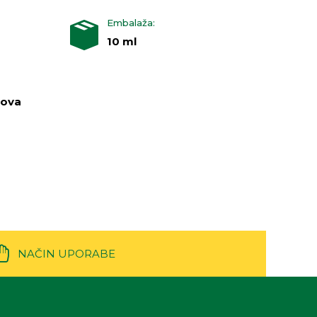
Embalaža:
10 ml
rova
NAČIN UPORABE